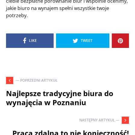
ciebie bezpłatne porównanie biur i wspólnie ocenimy,
jakie biuro na wynajem spełni wszystkie twoje
potrzeby.
LIKE
TWEET
— POPRZEDNI ARTYKUŁ
Najlepsze tradycyjne biura do
wynajęcia w Poznaniu
NASTĘPNY ARTYKUŁ —
Praca zdalna to nie konieczność!