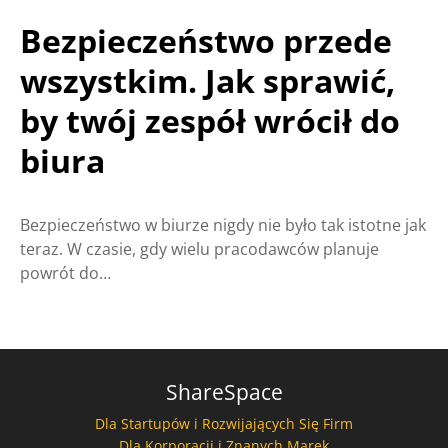
Bezpieczeństwo przede
wszystkim. Jak sprawić,
by twój zespół wrócił do
biura
Bezpieczeństwo w biurze nigdy nie było tak istotne jak
teraz. W czasie, gdy wielu pracodawców planuje
powrót do…
ShareSpace
Dla Startupów i Rozwijających Się Firm
Dla Korporacji i Znanych Marek