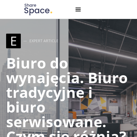
Search for:
When autocomplete results are available use up and down
E
EXPERT ARTICLE
Biuro do
wynajęcia. Biuro
tradycyjne i
biuro
serwisowane.
Czym się różnią?