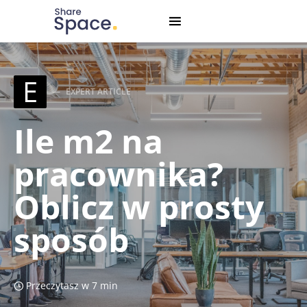
Search for:
When autocomplete results are available use up and down
E
EXPERT ARTICLE
Ile m2 na
pracownika?
Oblicz w prosty
sposób
Przeczytasz w 7 min