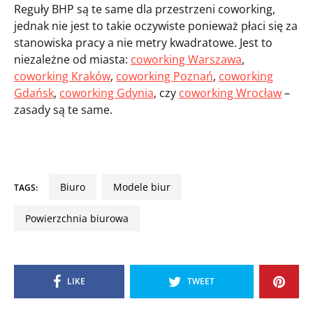
Reguły BHP są te same dla przestrzeni coworking,
jednak nie jest to takie oczywiste ponieważ płaci się za
stanowiska pracy a nie metry kwadratowe. Jest to
niezależne od miasta:
coworking Warszawa
,
coworking Kraków
,
coworking Poznań
,
coworking
Gdańsk
,
coworking Gdynia
, czy
coworking Wrocław
–
zasady są te same.
biuro
modele biur
TAGS:
powierzchnia biurowa
LIKE
TWEET