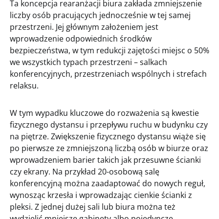
Ta koncepcja rearanżacji biura zakłada zmniejszenie
liczby osób pracujących jednocześnie w tej samej
przestrzeni. Jej głównym założeniem jest
wprowadzenie odpowiednich środków
bezpieczeństwa, w tym redukcji zajętości miejsc o 50%
we wszystkich typach przestrzeni – salkach
konferencyjnych, przestrzeniach wspólnych i strefach
relaksu.
W tym wypadku kluczowe do rozważenia są kwestie
fizycznego dystansu i przepływu ruchu w budynku czy
na piętrze. Zwiększenie fizycznego dystansu wiąże się
po pierwsze ze zmniejszoną liczbą osób w biurze oraz
wprowadzeniem barier takich jak przesuwne ścianki
czy ekrany. Na przykład 20-osobową salę
konferencyjną można zaadaptować do nowych reguł,
wynosząc krzesła i wprowadzając cienkie ścianki z
pleksi. Z jednej dużej sali lub biura można też
wydzielić mniejsze gabinety albo pojedyncze,