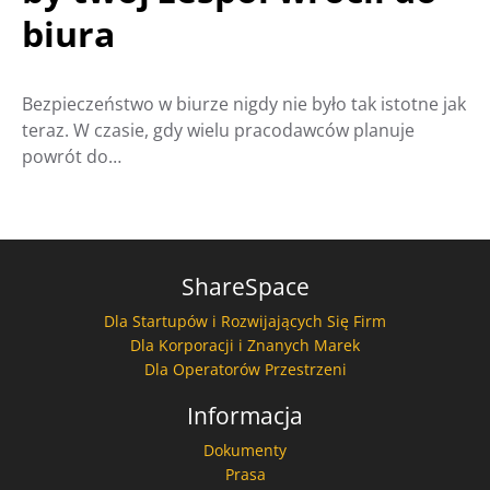
biura
Bezpieczeństwo w biurze nigdy nie było tak istotne jak
teraz. W czasie, gdy wielu pracodawców planuje
powrót do…
ShareSpace
Dla Startupów i Rozwijających Się Firm
Dla Korporacji i Znanych Marek
Dla Operatorów Przestrzeni
Informacja
Dokumenty
Prasa