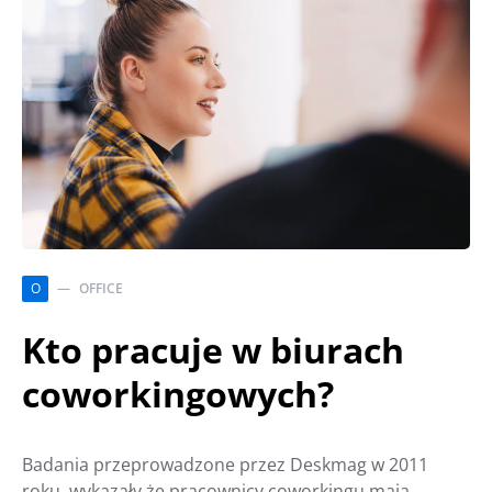
O
OFFICE
Kto pracuje w biurach
coworkingowych?
Badania przeprowadzone przez Deskmag w 2011
roku, wykazały że pracownicy coworkingu mają