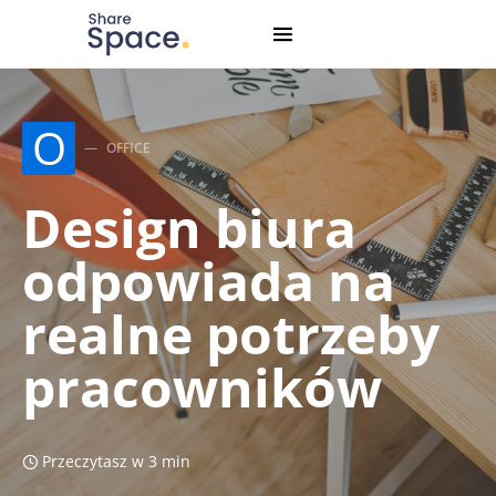
Search for:
When autocomplete results are available use up and down
O
OFFICE
Design biura
odpowiada na
realne potrzeby
pracowników
Przeczytasz w 3 min