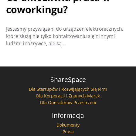
coworkingu?
Jesteśmy przywiązani do urządzeń elektronicznych,
które służą nie tylko kontaktowaniu się z innymi
ludźmi i rozrywce, ale są…
ShareSpace
Dla Startupów i Rozwijających Się Firm
Dla Korporacji i Znanych Marek
Dla Operatorów Przestrzeni
Informacja
Dokumenty
Prasa