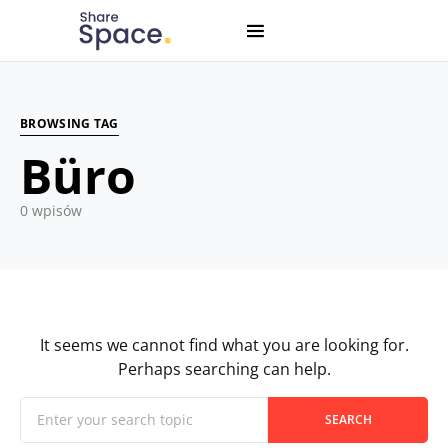
Search for:
When autocomplete results are available use up and down
BROWSING TAG
Büro
0 wpisów
It seems we cannot find what you are looking for.
Perhaps searching can help.
When autocomplete results are available use up and down
Search for:
SEARCH