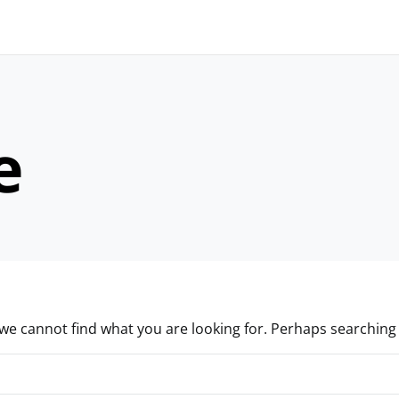
 and down arrows to review and enter to go to the desired 
e
we cannot find what you are looking for. Perhaps searching
 and down arrows to review and enter to go to the desired 
Search for: