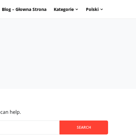
Blog – Głowna Strona
Kategorie
Polski
page. Touch device users, explore by touch or with swipe g
 can help.
page. Touch device users, explore by touch or with swipe g
SEARCH