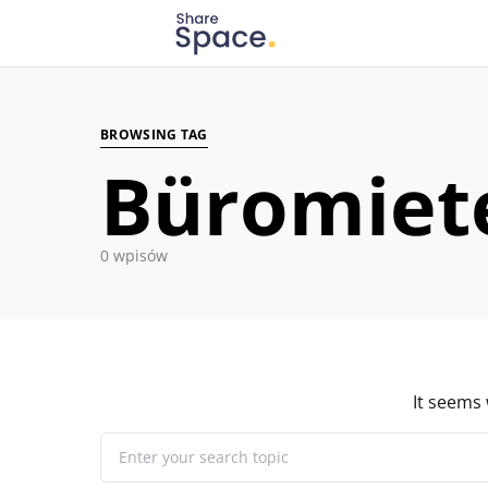
Search for:
When autocomplete results are available use up
BROWSING TAG
Büromiet
0 wpisów
It seems 
When autocomplete results are available use up