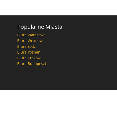
Popularne Miasta
Biura Warszawa
Biura Wrocław
Biura Łódź
Biura Poznań
Biura Kraków
Biura Budapeszt