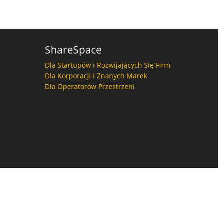
ShareSpace
Dla Startupów i Rozwijających Się Firm
Dla Korporacji i Znanych Marek
Dla Operatorów Przestrzeni