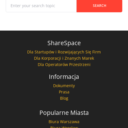
When autocomplete results are available use up and down
Search for:
SEARCH
ShareSpace
Dla Startupów i Rozwijających Się Firm
Dla Korporacji i Znanych Marek
Dla Operatorów Przestrzeni
Informacja
Dokumenty
Prasa
Blog
Popularne Miasta
Biura Warszawa
Biura Wrocław