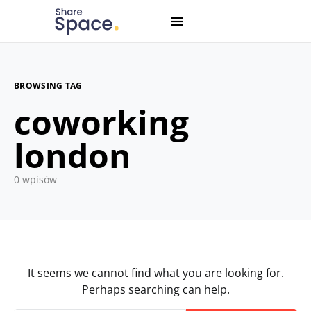
Search for:
When autocomplete results are available use up and down
BROWSING TAG
coworking
london
0 wpisów
It seems we cannot find what you are looking for.
Perhaps searching can help.