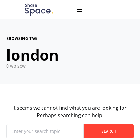
Search for:
When autocomplete results are available use up and down
BROWSING TAG
london
0 wpisów
It seems we cannot find what you are looking for.
Perhaps searching can help.
When autocomplete results are available use up and down
Search for:
SEARCH