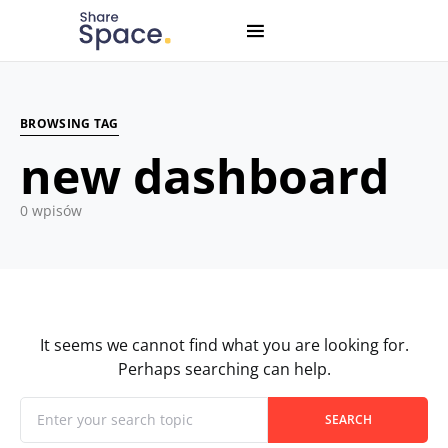
Search for:
When autocomplete results are available use up and down
BROWSING TAG
new dashboard
0 wpisów
It seems we cannot find what you are looking for.
Perhaps searching can help.
When autocomplete results are available use up and down
Search for:
SEARCH