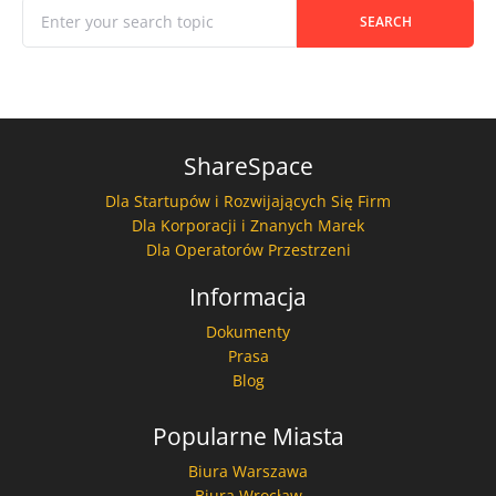
When autocomplete results are available use up and down
Search for:
SEARCH
ShareSpace
Dla Startupów i Rozwijających Się Firm
Dla Korporacji i Znanych Marek
Dla Operatorów Przestrzeni
Informacja
Dokumenty
Prasa
Blog
Popularne Miasta
Biura Warszawa
Biura Wrocław