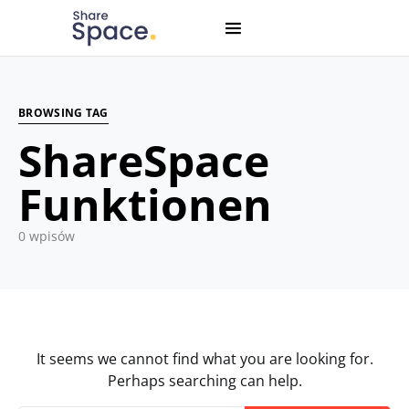
Search for:
When autocomplete results are available use up and down
BROWSING TAG
ShareSpace
Funktionen
0 wpisów
It seems we cannot find what you are looking for.
Perhaps searching can help.