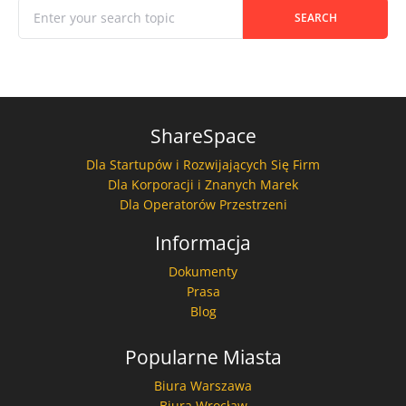
When autocomplete results are available use up and down
Search for:
SEARCH
ShareSpace
Dla Startupów i Rozwijających Się Firm
Dla Korporacji i Znanych Marek
Dla Operatorów Przestrzeni
Informacja
Dokumenty
Prasa
Blog
Popularne Miasta
Biura Warszawa
Biura Wrocław