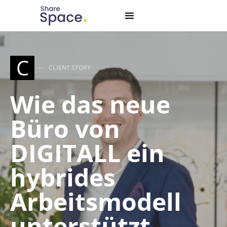
Search for:
When autocomplete results are available use up and down
C
CLIENT STORY
Wie das neue
Büro von
DIGITALL ein
hybrides
Arbeitsmodell
unterstützt