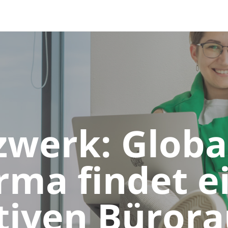
 and down arrows to review and enter to go to the desired 
werk: Globa
rma findet e
ativen Büror