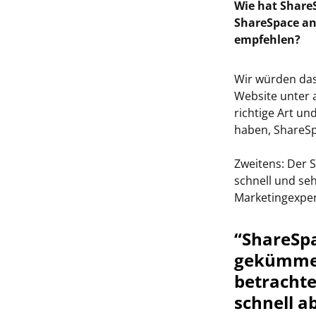
Wie hat Share
ShareSpace an
empfehlen?
Wir würden das 
Website unter 
richtige Art u
haben, ShareSp
Zweitens: Der
schnell und seh
Marketingexper
“ShareSpa
gekümmert
betrachte
schnell a