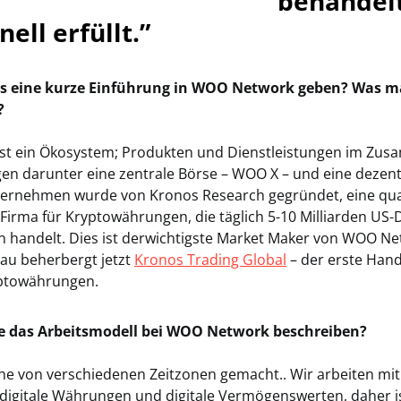
behandel
nell erfüllt.”
s eine kurze Einführung in WOO Network geben? Was m
?
st ein Ökosystem; Produkten und Dienstleistungen im Zu
n darunter eine zentrale Börse – WOO X – und eine dezent
ernehmen wurde von Kronos Research gegründet, eine qua
-Firma für Kryptowährungen, die täglich 5-10 Milliarden US-
n handelt. Dies ist derwichtigste Market Maker von WOO N
au beherbergt jetzt
Kronos Trading Global
– der erste Hand
yptowährungen.
e das Arbeitsmodell bei WOO Network beschreiben?
ine von verschiedenen Zeitzonen gemacht.. Wir arbeiten mit 
igitale Währungen und digitale Vermögenswerten, daher i