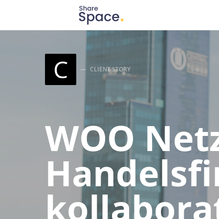
Search for:
When autocomplete results are available use up
C
CLIENT STORY
WOO Netz
Handelsfi
kollabor