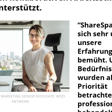
terstützt.
“ShareSpa
sich sehr
unsere
Erfahrun
bemüht. 
Bedürfnis
wurden a
Priorität
betrachte
, MARKETING SENIOR ASSOCIATE, WOO
professio
NETWORK