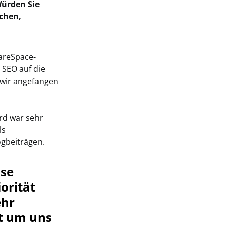
Würden Sie
chen,
hareSpace-
 SEO auf die
 wir angefangen
rd war sehr
ls
ogbeiträgen.
sse
orität
ehr
ut um uns