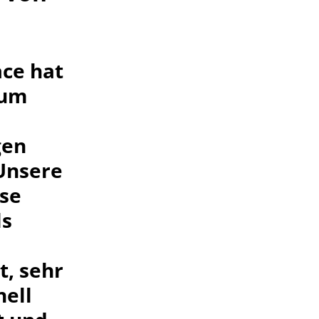
ce hat
 um
gen
Unsere
se
ls
t, sehr
nell