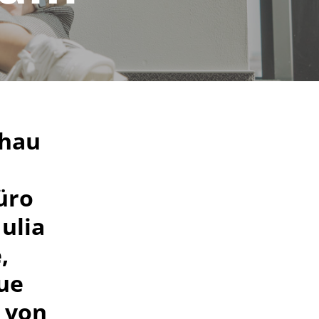
chau
üro
ulia
,
ue
l von