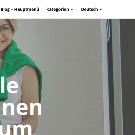
Blog – Hauptmenü
kategorien
Deutsch
page. Touch device users, explore by touch or with swipe g
le
inen
aum