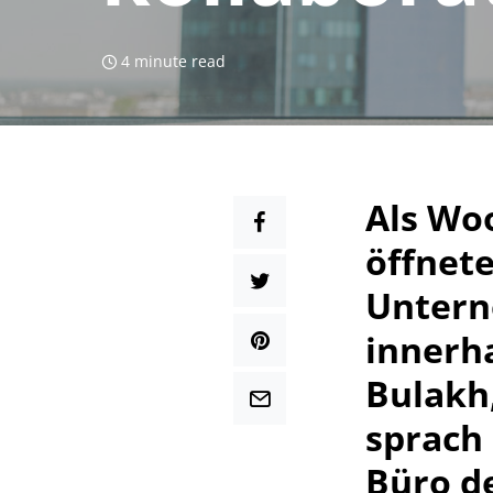
4 minute read
Als Wo
öffnet
Untern
innerha
Bulakh,
sprach
Büro de