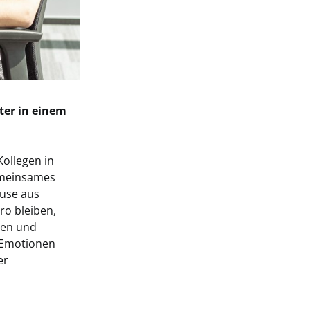
ter in einem
Kollegen in
gemeinsames
ause aus
ro bleiben,
ten und
 Emotionen
er