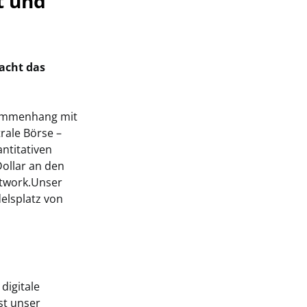
t und
acht das
sammenhang mit
rale Börse –
ntitativen
Dollar an den
etwork.Unser
elsplatz von
digitale
st unser