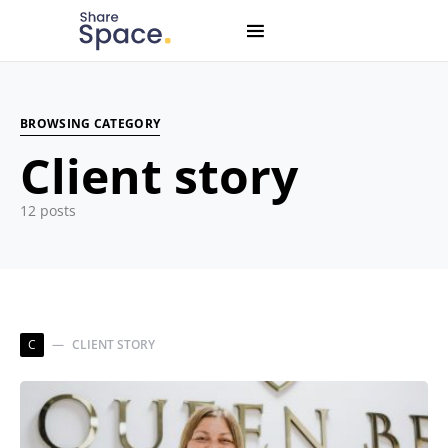
Search for:
When autocomplete results are available use up and down
BROWSING CATEGORY
Client story
12 posts
C
CLIENT STORY