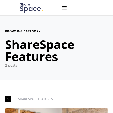
Search for:
When autocomplete results are available use up and down
BROWSING CATEGORY
ShareSpace
Features
2 posts
S
SHARESPACE FEATURES