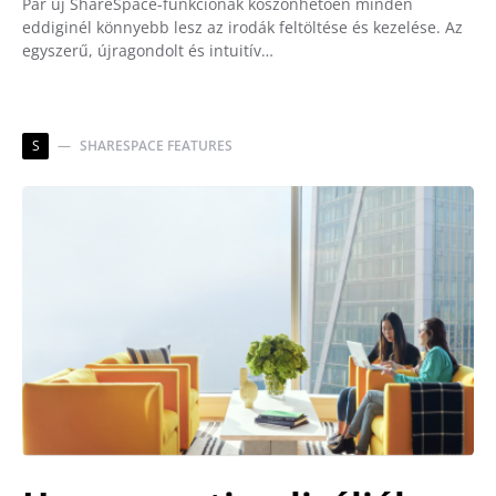
Pár új ShareSpace-funkciónak köszönhetően minden
eddiginél könnyebb lesz az irodák feltöltése és kezelése. Az
egyszerű, újragondolt és intuitív…
S
SHARESPACE FEATURES