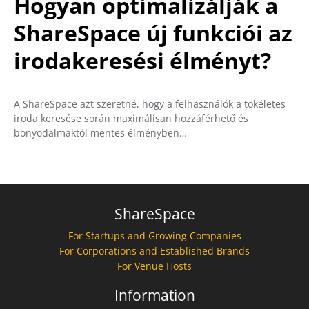
Hogyan optimalizálják a
ShareSpace új funkciói az
irodakeresési élményt?
A ShareSpace azt szeretné, hogy a felhasználók a tökéletes
iroda keresése során maximálisan hozzáférhető és
bonyodalmaktól mentes élményben…
ShareSpace
For Startups and Growing Companies
For Corporations and Established Brands
For Venue Hosts
Information