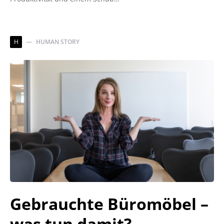
H
HUMAN STORY
Gebrauchte Büromöbel –
was tun damit?