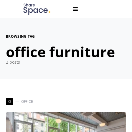
Search for:
When autocomplete results are available use up and down
BROWSING TAG
office furniture
2 posts
O
OFFICE