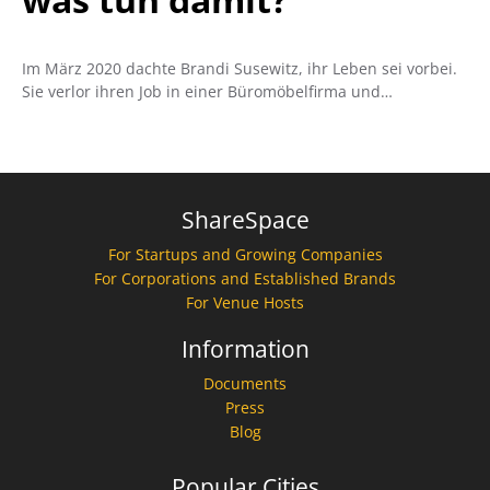
Im März 2020 dachte Brandi Susewitz, ihr Leben sei vorbei.
Sie verlor ihren Job in einer Büromöbelfirma und…
ShareSpace
For Startups and Growing Companies
For Corporations and Established Brands
For Venue Hosts
Information
Documents
Press
Blog
Popular Cities