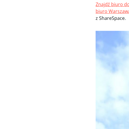
Znajdź biuro d
biuro Warszaw
z ShareSpace.