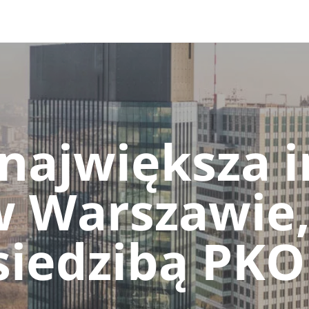
 and down arrows to review and enter to go to the desired 
największa 
 Warszawie,
siedzibą PK