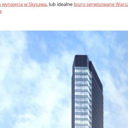
o wynajęcia w Skysawa
, lub idealne
biuro serwisowane Wars
a