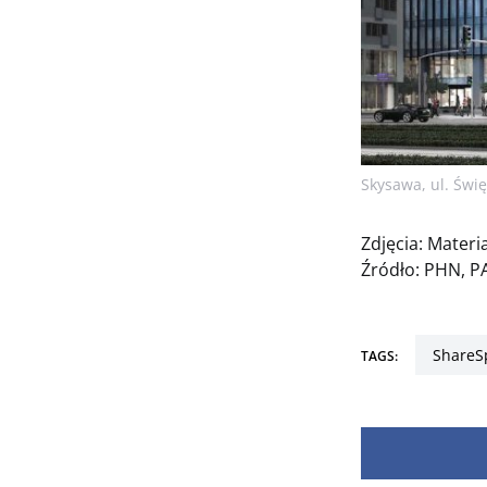
Skysawa, ul. Świ
Zdjęcia: Mater
Źródło: PHN, PA
Share
TAGS: