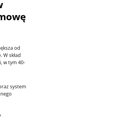
w
 umowę
iększa od
. W skład
, w tym 40-
oraz system
onego
y