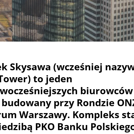
k Skysawa (wcześniej nazy
Tower) to jeden
owocześniejszych biurowców
y, budowany przy Rondzie ON
rum Warszawy. Kompleks sta
iedzibą PKO Banku Polskieg