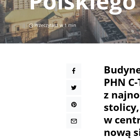
Polskiego
Przeczytasz w 1 min
Budyne
PHN C-
z najn
stolic
w cent
nową s