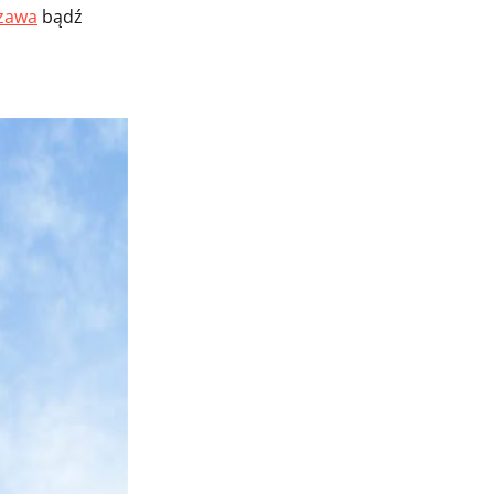
zawa
bądź