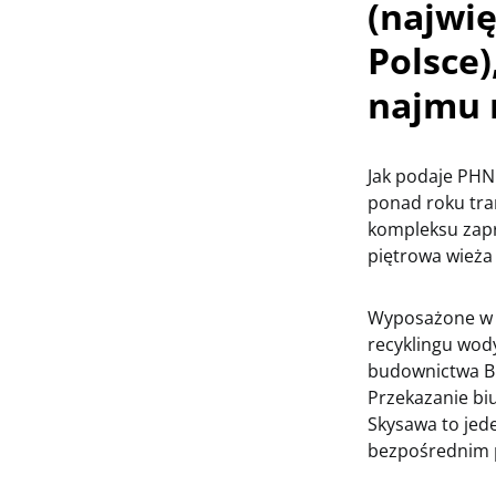
(najwię
Polsce
najmu n
Jak podaje PHN
ponad roku tra
kompleksu zapr
piętrowa wieża
Wyposażone w w
recyklingu wod
budownictwa B
Przekazanie bi
Skysawa to jed
bezpośrednim p