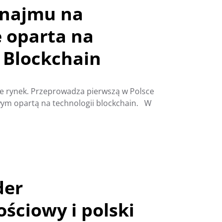
 najmu na
 oparta na
 Blockchain
e rynek. Przeprowadza pierwszą w Polsce
wym opartą na technologii blockchain. W
der
ściowy i polski