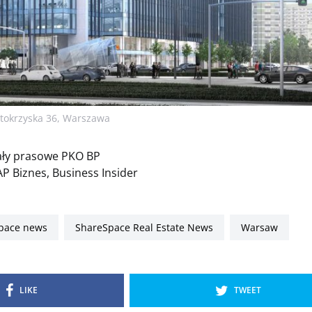
ętokrzyska 36, Warszawa
iały prasowe PKO BP
P Biznes, Business Insider
Space news
ShareSpace Real Estate News
warsaw
LIKE
TWEET