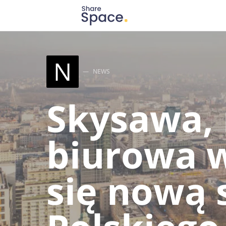
Search for:
When autocomplete results are available use up
N
NEWS
Skysawa, 
biurowa w
się nową 