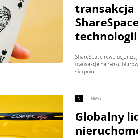
transakcja
ShareSpace
technologii
ShareSpace rewolucjonizuj
transakcję na rynku biuro
sierpniu…
N
NEWS
Globalny li
nieruchomo