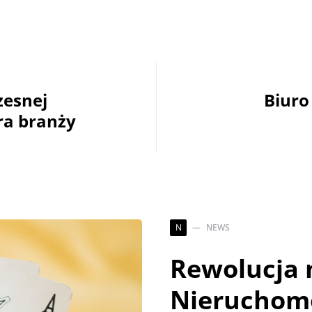
zesnej
Biuro
ra branży
N
NEWS
Rewolucja 
Nieruchomo