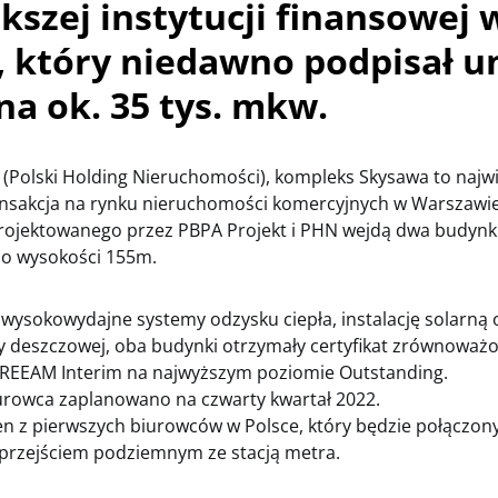
kszej instytucji finansowej 
), który niedawno podpisał
a ok. 35 tys. mkw.
 (Polski Holding Nieruchomości), kompleks Skysawa
to najw
nsakcja na rynku nieruchomości komercyjnych w Warszawie
ojektowanego przez PBPA Projekt i PHN wejdą dwa budynki
 o wysokości 155m.
ysokowydajne systemy odzysku ciepła, instalację solarną 
y deszczowej, oba budynki otrzymały certyfikat zrównoważ
REEAM Interim na najwyższym poziomie Outstanding.
urowca zaplanowano na czwarty kwartał 2022.
en z pierwszych biurowców w Polsce, który będzie połączon
rzejściem podziemnym ze stacją metra.