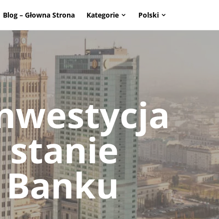
Blog – Głowna Strona
Kategorie
Polski
page. Touch device users, explore by touch or with swipe g
inwestycja
 stanie
O Banku