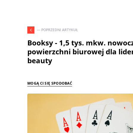
— POPRZEDNI ARTYKUŁ
Booksy - 1,5 tys. mkw. nowoc
powierzchni biurowej dla lide
beauty
MOGĄ CI SIĘ SPODOBAĆ