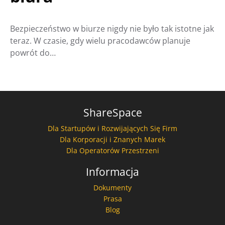
Bezpieczeństwo w biurze nigdy nie było tak istotne jak
teraz. W czasie, gdy wielu pracodawców planuje
powrót do…
ShareSpace
Dla Startupów i Rozwijających Się Firm
Dla Korporacji i Znanych Marek
Dla Operatorów Przestrzeni
Informacja
Dokumenty
Prasa
Blog