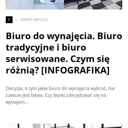
E
EXPERT ARTICLE
Biuro do wynajęcia. Biuro
tradycyjne i biuro
serwisowane. Czym się
różnią? [INFOGRAFIKA]
Decyzja, o tym jakie biuro do wynajęcia wybrać, nie
zawsze jest łatwa. Czy lepiej zdecydować się na
wynajem…