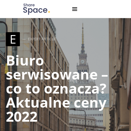
Search for:
When autocomplete results are available use up and down
E
EXPERT ARTICLE
Biuro
serwisowane –
co to oznacza?
Aktualne ceny
2022