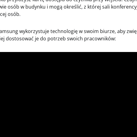
ie osób w budynku i mogą określić, z której sali konferency
ęcej osób.
 Samsung wykorzystuje technologię w swoim biurze, aby zwię
piej dostosować je do potrzeb swoich pracowników: