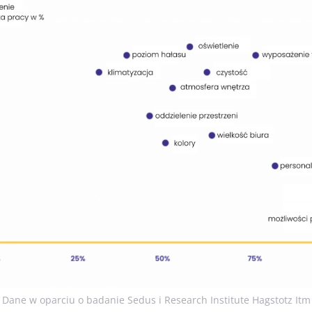
Dane w oparciu o badanie Sedus i Research Institute Hagstotz Itm