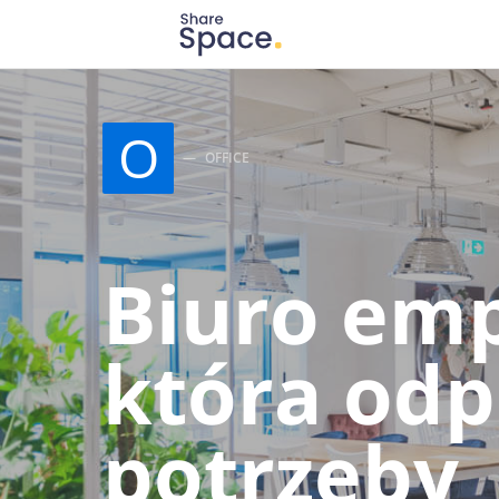
Search for:
When autocomplete results are available use up
O
OFFICE
Biuro emp
która od
potrzeby