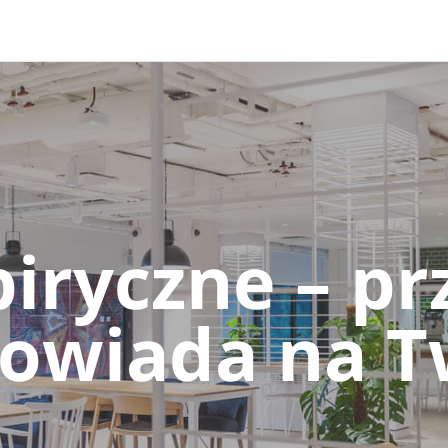
 and down arrows to review and enter to go to the desired 
iryczne – pr
powiada na T