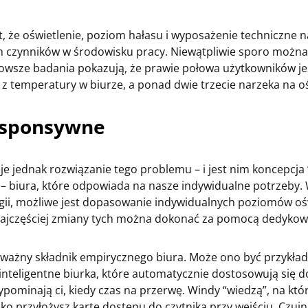
, że oświetlenie, poziom hałasu i wyposażenie techniczne n
h czynników w środowisku pracy. Niewątpliwie sporo można
owsze badania pokazują, że prawie połowa użytkowników je
z temperatury w biurze, a ponad dwie trzecie narzeka na oś
esponsywne
je jednak rozwiązanie tego problemu – i jest nim koncepcja 
– biura, które odpowiada na nasze indywidualne potrzeby. 
ogii, możliwe jest dopasowanie indywidualnych poziomów ośw
ajczęściej zmiany tych można dokonać za pomocą dedykowan
 ważny składnik empirycznego biura. Może ono być przykła
nteligentne biurka, które automatycznie dostosowują się d
ypominają ci, kiedy czas na przerwę. Windy “wiedzą”, na któ
ylko przyłożysz kartę dostępu do czytnika przy wejściu. Czujni