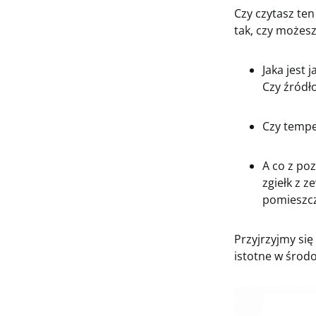
Czy czytasz ten
tak, czy możesz
Jaka jest 
Czy źródł
Czy tempe
A co z po
zgiełk z 
pomieszc
Przyjrzyjmy się
istotne w środo