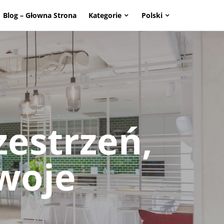
Blog – Głowna Strona
Kategorie
Polski
page. Touch device users, explore by touch or with swipe g
zestrzeń,
woje