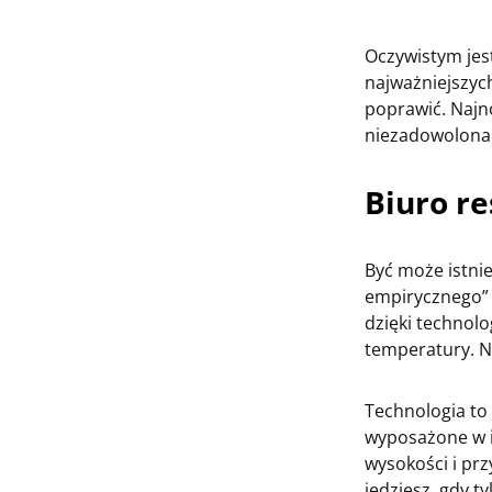
Oczywistym jest
najważniejszyc
poprawić. Najn
niezadowolona 
Biuro r
Być może istnie
empirycznego” 
dzięki technol
temperatury. N
Technologia to
wyposażone w i
wysokości i prz
jedziesz, gdy t