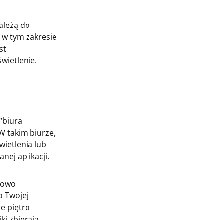
ależą do
 w tym zakresie
st
wietlenie.
“biura
W takim biurze,
ietlenia lub
ej aplikacji.
dowo
o Twojej
re piętro
ki zbierają