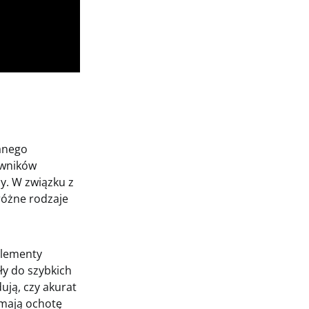
anego
owników
y. W związku z
różne rodzaje
elementy
ły do szybkich
ują, czy akurat
 mają ochotę