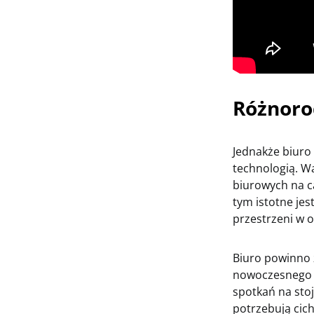
Różnoro
Jednakże biuro
technologią. W
biurowych na c
tym istotne je
przestrzeni w 
Biuro powinno 
nowoczesnego m
spotkań na sto
potrzebują cic