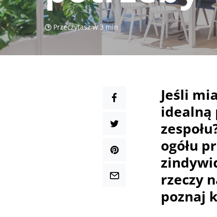
Przeczytasz w 3 min
Jeśli mi
idealną
zespołu
ogółu p
zindywi
rzeczy n
poznaj 