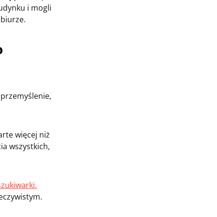
budynku i mogli
biurze.
o
 przemyślenie,
te więcej niż
ia wszystkich,
szukiwarki.
eczywistym.