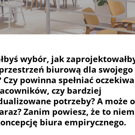
ałbyś wybór, jak zaprojektowałb
 przestrzeń biurową dla swojego
? Czy powinna spełniać oczekiwa
racowników, czy bardziej
dualizowane potrzeby? A może o
araz? Zanim powiesz, że to niem
koncepcję biura empirycznego.