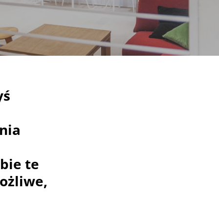
yś
nia
bie te
ożliwe,