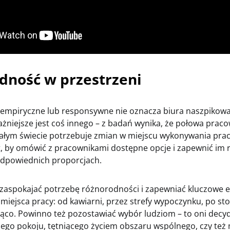
dność w przestrzeni
 empiryczne lub responsywne nie oznacza biura naszpikow
ażniejsze jest coś innego – z badań wynika, że połowa prac
ałym świecie potrzebuje zmian w miejscu wykonywania prac
st, by omówić z pracownikami dostępne opcje i zapewnić im 
odpowiednich proporcjach.
zaspokajać potrzebę różnorodności i zapewniać kluczowe 
iejsca pracy: od kawiarni, przez strefy wypoczynku, po sto
jąco. Powinno też pozostawiać wybór ludziom – to oni decyd
hego pokoju, tętniącego życiem obszaru wspólnego, czy też