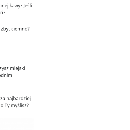
nej kawy? Jeśli
ań?
b zbyt ciemno?
zysz miejski
iednim
za najbardziej
co Ty myślisz?