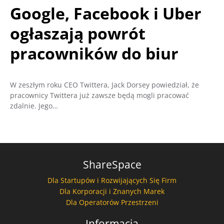
Google, Facebook i Uber
ogłaszają powrót
pracowników do biur
W zeszłym roku CEO Twittera, Jack Dorsey powiedział, że
pracownicy Twittera już zawsze będą mogli pracować
zdalnie. Jego…
ShareSpace
Dla Startupów i Rozwijających Się Firm
Dla Korporacji i Znanych Marek
Dla Operatorów Przestrzeni
Informacja