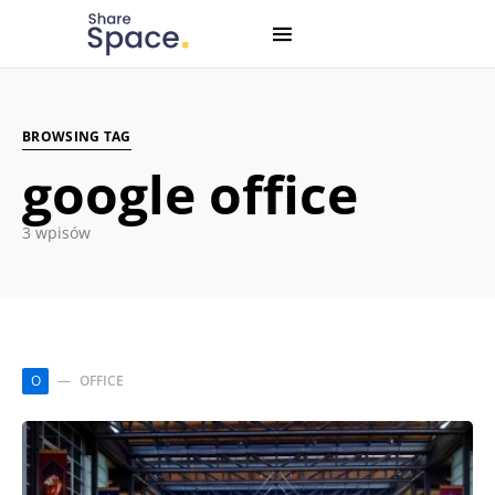
Search for:
When autocomplete results are available use up and down
BROWSING TAG
google office
3 wpisów
O
OFFICE