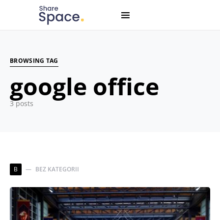
Search for:
When autocomplete results are available use up and down
BROWSING TAG
google office
3 posts
B
BEZ KATEGORII