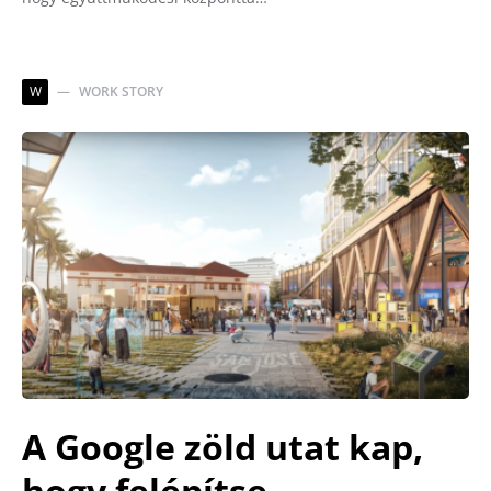
W
WORK STORY
A Google zöld utat kap,
hogy felépítse