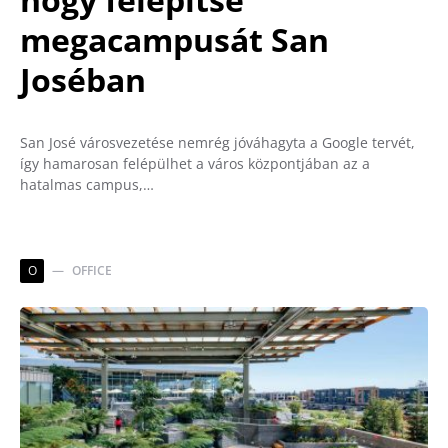
megacampusát San
Joséban
San José városvezetése nemrég jóváhagyta a Google tervét,
így hamarosan felépülhet a város központjában az a
hatalmas campus,…
O
OFFICE