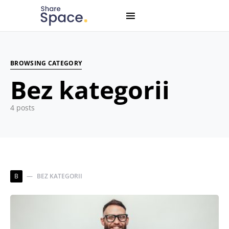
Search for:
When autocomplete results are available use up and down
BROWSING CATEGORY
Bez kategorii
4 posts
B
BEZ KATEGORII