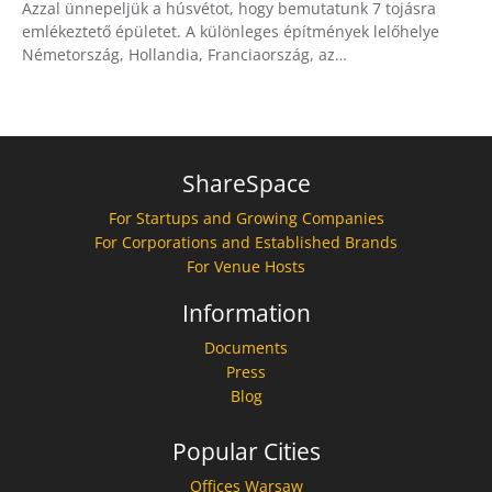
Azzal ünnepeljük a húsvétot, hogy bemutatunk 7 tojásra
emlékeztető épületet. A különleges építmények lelőhelye
Németország, Hollandia, Franciaország, az…
ShareSpace
For Startups and Growing Companies
For Corporations and Established Brands
For Venue Hosts
Information
Documents
Press
Blog
Popular Cities
Offices Warsaw