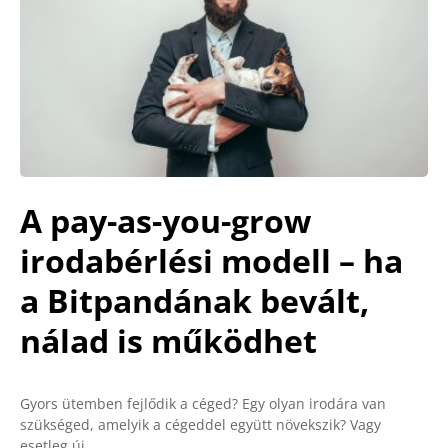
A pay-as-you-grow
irodabérlési modell – ha
a Bitpandának bevált,
nálad is működhet
Gyors ütemben fejlődik a céged? Egy olyan irodára van
szükséged, amelyik a cégeddel együtt növekszik? Vagy
esetleg új…