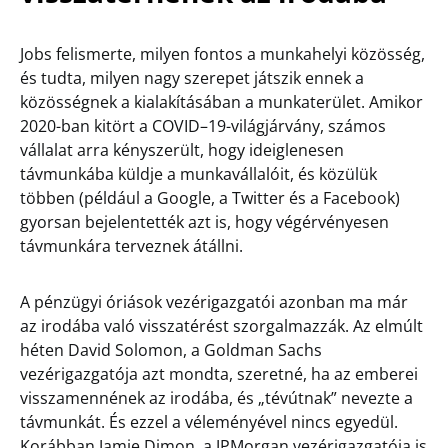
Jobs felismerte, milyen fontos a munkahelyi közösség,
és tudta, milyen nagy szerepet játszik ennek a
közösségnek a kialakításában a munkaterület. Amikor
2020-ban kitört a COVID–19-világjárvány, számos
vállalat arra kényszerült, hogy ideiglenesen
távmunkába küldje a munkavállalóit, és közülük
többen (például a Google, a Twitter és a Facebook)
gyorsan bejelentették azt is, hogy végérvényesen
távmunkára terveznek átállni.
A pénzügyi óriások vezérigazgatói azonban ma már
az irodába való visszatérést szorgalmazzák. Az elmúlt
héten David Solomon, a Goldman Sachs
vezérigazgatója azt mondta, szeretné, ha az emberei
visszamennének az irodába, és „tévútnak” nevezte a
távmunkát. És ezzel a véleményével nincs egyedül.
Korábban Jamie Dimon, a JPMorgan vezérigazgatója is