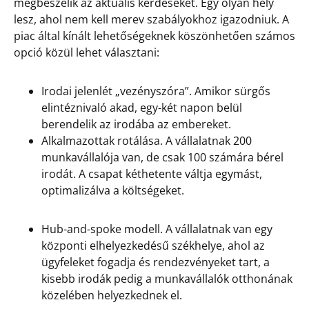
megbeszélik az aktuális kérdéseket. Egy olyan hely
lesz, ahol nem kell merev szabályokhoz igazodniuk. A
piac által kínált lehetőségeknek köszönhetően számos
opció közül lehet választani:
Irodai jelenlét „vezényszóra”. Amikor sürgős
elintéznivaló akad, egy-két napon belül
berendelik az irodába az embereket.
Alkalmazottak rotálása. A vállalatnak 200
munkavállalója van, de csak 100 számára bérel
irodát. A csapat kéthetente váltja egymást,
optimalizálva a költségeket.
Hub-and-spoke modell. A vállalatnak van egy
központi elhelyezkedésű székhelye, ahol az
ügyfeleket fogadja és rendezvényeket tart, a
kisebb irodák pedig a munkavállalók otthonának
közelében helyezkednek el.