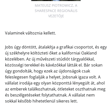
MATEUSZ PIOTROWICZ, A
SHARESPACE REGIONÁLIS
VEZETŐJE
Valaminek változnia kellett.
Jobs úgy döntött, átalakítja a grafikai csoportot, és egy
új székhelyre költözteti őket a kaliforniai Oakland
közelében. Az új művészeti stúdiót tárgyalókkal,
közösségi terekkel és kávézókkal látták el. Bár sokan
úgy gondolták, hogy ezek az újdonságok csak
feleslegesen foglalják a helyet, Jobsnak igaza volt. A
vállalat irodája egy olyan központtá lényegült át, ahol
az emberek találkozhatnak, ötleteket oszthatnak meg
és beszélgetéseket folytathatnak. A vállalat nem
sokkal később hihetetlenül sikeres lett.