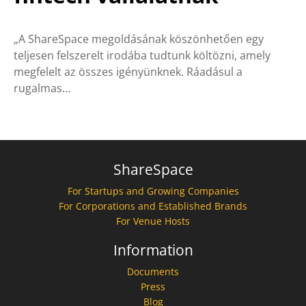
„A ShareSpace megoldásának köszönhetően egy
teljesen felszerelt irodába tudtunk költözni, amely
megfelelt az összes igényünknek. Ráadásul a
rugalmas…
ShareSpace
For Startups and Growing Companies
For Corporations and Established Brands
For Venue Hosts
Information
Documents
Press
Blog