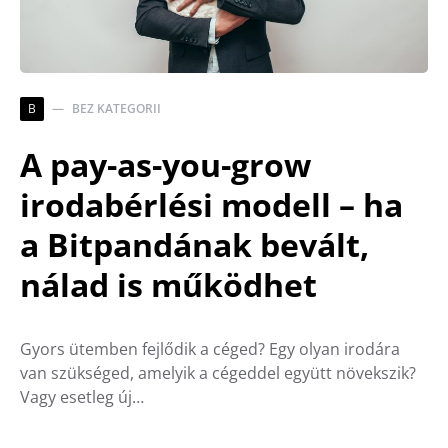
B
BEZ KATEGORII
A pay-as-you-grow
irodabérlési modell – ha
a Bitpandának bevált,
nálad is működhet
Gyors ütemben fejlődik a céged? Egy olyan irodára
van szükséged, amelyik a cégeddel együtt növekszik?
Vagy esetleg új…