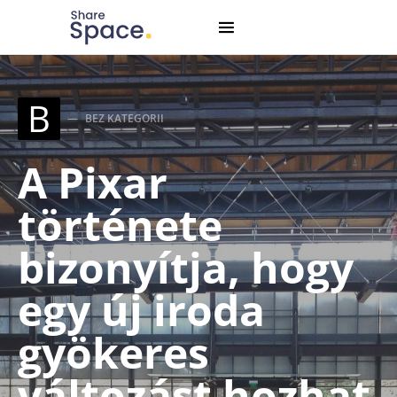
Search for:
When autocomplete results are available use up and down
B
BEZ KATEGORII
A Pixar
története
bizonyítja, hogy
egy új iroda
gyökeres
változást hozhat