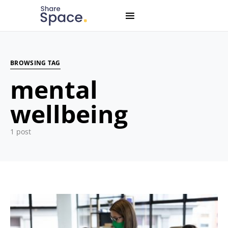
Search for:
When autocomplete results are available use up and down
BROWSING TAG
mental
wellbeing
1 post