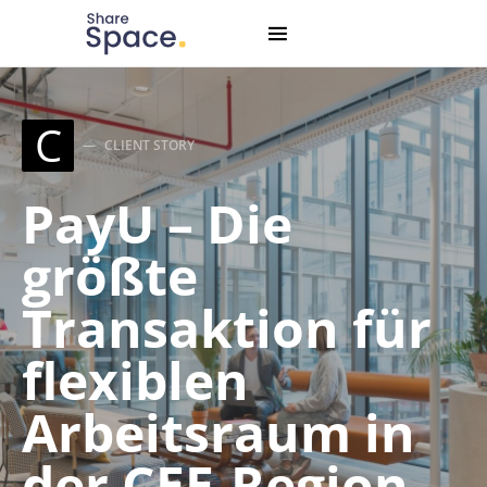
Search for:
When autocomplete results are available use up and down
C
CLIENT STORY
PayU – Die
größte
Transaktion für
flexiblen
Arbeitsraum in
der CEE-Region