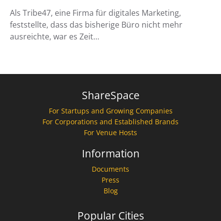
Als Tribe47, eine Firma für digitales Marketing,
feststellte, dass das bisherige Büro nicht mehr
ausreichte, war es Zeit…
ShareSpace
For Startups and Growing Companies
For Corporations and Established Brands
For Venue Hosts
Information
Documents
Press
Blog
Popular Cities