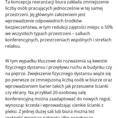
Ta koncepcja rearanżacji biura zakłada zmniejszenie
liczby osób pracujących jednocześnie w tej samej
przestrzeni. Jej głównym założeniem jest
wprowadzenie odpowiednich środków
bezpieczeństwa, w tym redukcji zajętości miejsc o 50%
we wszystkich typach przestrzeni – salkach
konferencyjnych, przestrzeniach wspólnych i strefach
relaksu.
W tym wypadku kluczowe do rozważenia są kwestie
fizycznego dystansu i przepływu ruchu w budynku czy
na piętrze. Zwiększenie fizycznego dystansu wiąże się
po pierwsze ze zmniejszoną liczbą osób w biurze oraz
wprowadzeniem barier takich jak przesuwne ścianki
czy ekrany. Na przykład 20-osobową salę
konferencyjną można zaadaptować do nowych reguł,
wynosząc krzesła i wprowadzając cienkie ścianki z
pleksi. Z jednej dużej sali lub biura można też
wydzielić mniejsze gabinety albo pojedyncze,