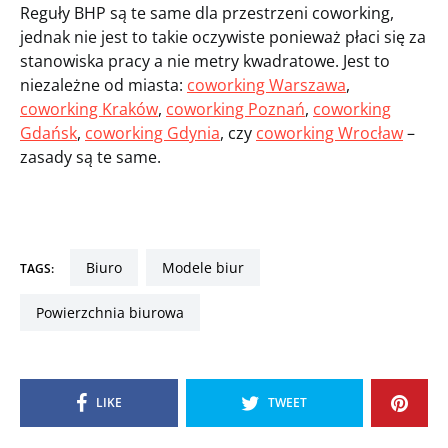
Reguły BHP są te same dla przestrzeni coworking,
jednak nie jest to takie oczywiste ponieważ płaci się za
stanowiska pracy a nie metry kwadratowe. Jest to
niezależne od miasta:
coworking Warszawa
,
coworking Kraków
,
coworking Poznań
,
coworking
Gdańsk
,
coworking Gdynia
, czy
coworking Wrocław
–
zasady są te same.
biuro
modele biur
TAGS:
powierzchnia biurowa
LIKE
TWEET