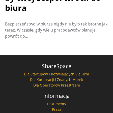
biura
Bezpieczeństwo w biurze nigdy nie było tak istotne jak
teraz. W czasie, gdy wielu pracodawców planuje
powrót do…
ShareSpace
Dla Startupów i Rozwijających Się Firm
Dla Korporacji i Znanych Marek
Dla Operatorów Przestrzeni
Informacja
Dokumenty
Prasa