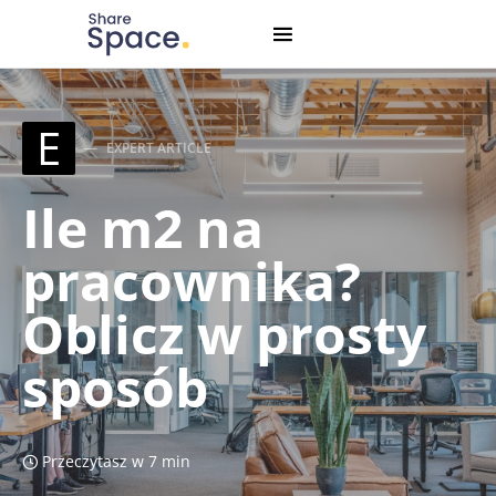
Search for:
When autocomplete results are available use up and down
E
EXPERT ARTICLE
Ile m2 na
pracownika?
Oblicz w prosty
sposób
Przeczytasz w 7 min