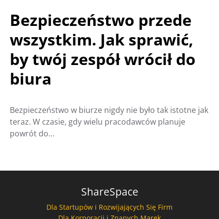
Bezpieczeństwo przede
wszystkim. Jak sprawić,
by twój zespół wrócił do
biura
Bezpieczeństwo w biurze nigdy nie było tak istotne jak
teraz. W czasie, gdy wielu pracodawców planuje
powrót do…
ShareSpace
Dla Startupów i Rozwijających Się Firm
Dla Korporacji i Znanych Marek