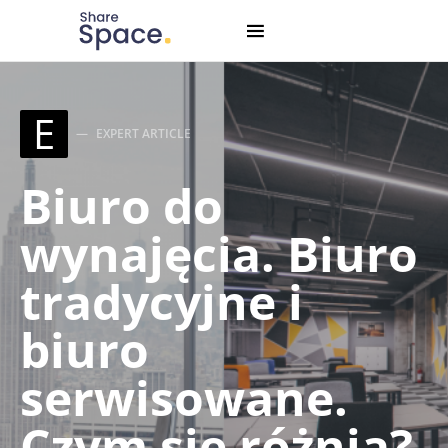
Search for:
When autocomplete results are available use up and down
E
EXPERT ARTICLE
Biuro do
wynajęcia. Biuro
tradycyjne i
biuro
serwisowane.
Czym się różnią?