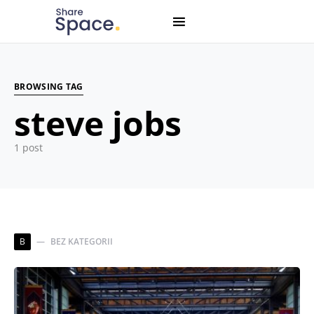
Search for:
When autocomplete results are available use up and down
BROWSING TAG
steve jobs
1 post
B
BEZ KATEGORII