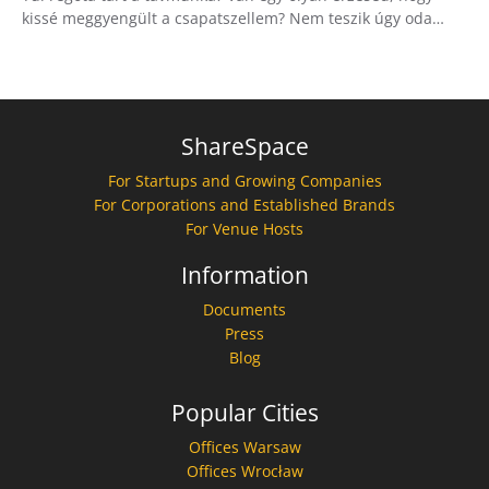
kissé meggyengült a csapatszellem? Nem teszik úgy oda…
ShareSpace
For Startups and Growing Companies
For Corporations and Established Brands
For Venue Hosts
Information
Documents
Press
Blog
Popular Cities
Offices Warsaw
Offices Wrocław