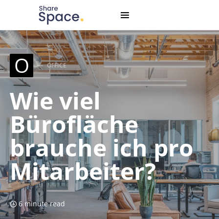
Search for:
When autocomplete results are available use up and down
O
OFFICE
Wie viel
Bürofläche
brauche ich pro
Mitarbeiter?
6 minute read