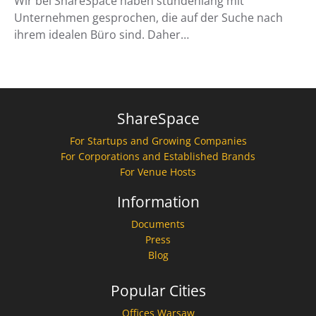
Wir bei ShareSpace haben stundenlang mit
Unternehmen gesprochen, die auf der Suche nach
ihrem idealen Büro sind. Daher…
ShareSpace
For Startups and Growing Companies
For Corporations and Established Brands
For Venue Hosts
Information
Documents
Press
Blog
Popular Cities
Offices Warsaw